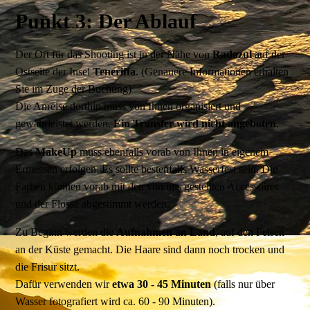
Punkt 3: Der Ablauf
Der Ort für das Shooting ist in der Nähe von
Radazul
auf der
Ostseite der Insel
Teneriffa
. (Genauere Informationen erhalten
Sie im Zuge der Buchung)
Die Anreise dorthin muss von Ihnen organisiert und
gewährleistet werden.
Ein Transfer wird nicht angeboten
.
Das
MakeUp
muss ebenfalls vorab von Ihnen in eigenem
Ermessen erfolgen. Es sollte bestenfalls Wasserfest sein. Die
Farben können vorab mit den von uns gestellten Accessoires
und der Flosse abgestimmt werden.
Zu Beginn werden die
Aufnahmen an Land
, auf den Felsen
an der Küste gemacht. Die Haare sind dann noch trocken und
die Frisur sitzt.
Dafür verwenden wir
etwa 30 - 45 Minuten
(falls nur über
Wasser fotografiert wird ca. 60 - 90 Minuten).