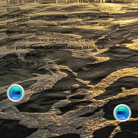
(.jpg) in voller Auflösung über einen
Download Link
bereit
gestellt.
Alle Bilder werden von uns überprüft und ggf. werden
Belichtungsanpassungen, Farbkorrekturen und allgemeine
Bildoptimierungen vorgenommen.
Zusätzlich bieten wir für ausgewählte Fotos aus dem Shooting
eine
professionelle Nachbearbeitung
inklusive Retusche
(Haut, Figur ect.) an.
(Nicht im Paketpreis enthalten)
Zurück zu Punkt 2 - Die Voraussetzungen
Weiter zu Punkt 4 - Preise