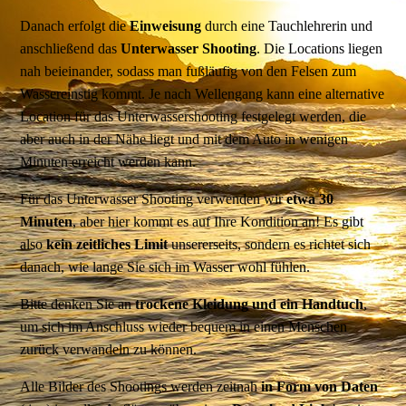
Danach erfolgt die
Einweisung
durch eine Tauchlehrerin und
anschließend das
Unterwasser Shooting
. Die Locations liegen
nah beieinander, sodass man fußläufig von den Felsen zum
Wassereinstig kommt. Je nach Wellengang kann eine alternative
Location für das Unterwassershooting festgelegt werden, die
aber auch in der Nähe liegt und mit dem Auto in wenigen
Minuten erreicht werden kann.
Für das Unterwasser Shooting verwenden wir
etwa 30
Minuten
, aber hier kommt es auf Ihre Kondition an! Es gibt
also
kein zeitliches Limit
unsererseits, sondern es richtet sich
danach, wie lange Sie sich im Wasser wohl fühlen.
Bitte denken Sie an
trockene Kleidung und ein Handtuch
,
um sich im Anschluss wieder bequem in einen Menschen
zurück verwandeln zu können.
Alle Bilder des Shootings werden zeitnah
in Form von Daten