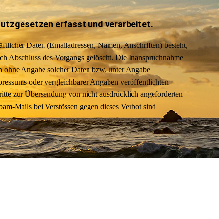
tzgesetzen erfasst und verarbeitet.
äftlicher Daten (Emailadressen, Namen, Anschriften) besteht,
 nach Abschluss des Vorgangs gelöscht. Die Inanspruchnahme
uch ohne Angabe solcher Daten bzw. unter Angabe
ressums oder vergleichbarer Angaben veröffentlichten
tte zur Übersendung von nicht ausdrücklich angeforderten
Spam-Mails bei Verstössen gegen dieses Verbot sind
chner keinen Schaden an und enthalten keine Viren. Cookies
sind kleine Textdateien, die auf Ihrem Rechner abgelegt