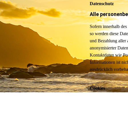
Datenschutz
Alle personenb
Sofern innerhalb des
so werden diese Date
und Bezahlung aller 
anonymisierter Daten
Kontaktdaten wie Pos
Informationen ist ni
ausdrücklich vorbeha
Cookies
Die Internetseiten v
dienen dazu, unser A
werden und die Ihr B