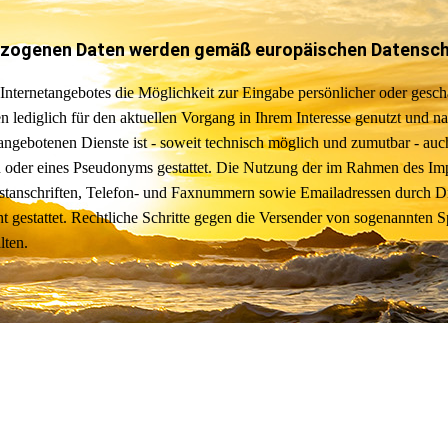
ezogenen Daten werden gemäß europäischen Datenschu
 Internetangebotes die Möglichkeit zur Eingabe persönlicher oder gesch
n lediglich für den aktuellen Vorgang in Ihrem Interesse genutzt und
angebotenen Dienste ist - soweit technisch möglich und zumutbar - a
 oder eines Pseudonyms gestattet. Die Nutzung der im Rahmen des Imp
tanschriften, Telefon- und Faxnummern sowie Emailadressen durch Dri
cht gestattet. Rechtliche Schritte gegen die Versender von sogenannten 
lten.
erwenden teilweise so genannte Cookies. Cookies richten auf Ihrem Re
ngebot nutzerfreundlicher, effektiver und sicherer zu machen. Cookies 
rowser speichert.