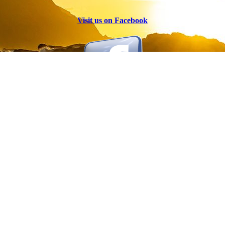
Visit us on Facebook
Office Hours / Öffnungszeiten
Mo-Fr 09:00 - 17:00
Dates by arrangement
/
Termine nach Absprache