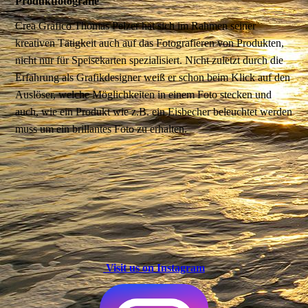
Produktfotografie
Crea Grafico Thomas Pelzer hat sich im Rahmen seiner
kreativen Tätigkeit auch auf das Fotografieren von Produkten,
nicht nur für Speisekarten spezialisiert. Nicht zuletzt durch die
Erfahrung als Grafikdesigner weiß er schon beim Klick auf den
Auslöser, welche Möglichkeiten in einem Foto stecken und
auch, wie ein Produkt wie z.B. ein Eisbecher beleuchtet werden
muss um ein brillantes Foto zu erhalten.
Visit us on Instagram