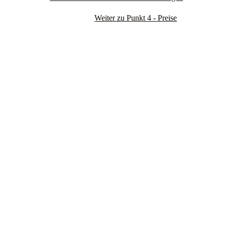
Weiter zu Punkt 4 - Preise
Visit us on Instagram
Contact
Visit us on Facebook